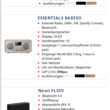
Ausführungen:
ESSENTIALS RADIO3
Internet Radio, DAB+, FM, Spotify Connect,
Bluetooth
Stereolautsprecher
Display: OLED
Senderspeicher: 10
Ausgänge: 1 Line-out/Kopfhörer (3.5mm
Jack)
Eingänge: WLAN 802.11b/g, 1 Aux-in
(3.5mm Jack)
Inkl. Netzteil
Uhr mit Weckfunktion, Sleeptimer
uVP
:
319
[CHF]
/pcs
Ausführungen:
Noon FLIXX
Bluetooth 5.0
Stoffbezug
Wasserdicht (IPX 7)
Eingebautes Mikrofon