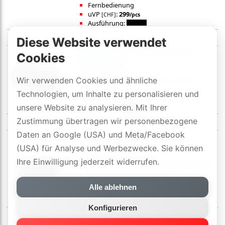
Fernbedienung
uVP
:
299
[CHF]
/pcs
Ausführung:
Diese Website verwendet
ESSENTIALS BT2 Bluetooth-
Cookies
Empfänger
Bluetooth 5.1 APT-X
Wir verwenden Cookies und ähnliche
Ausgänge: RCA, optisch(24bit/192kHz)
NFC-Bluetooth-Paarung
Technologien, um Inhalte zu personalisieren und
uVP
:
99
[CHF]
/pcs
unsere Website zu analysieren. Mit Ihrer
Ausführung:
Zustimmung übertragen wir personenbezogene
Daten an Google (USA) und Meta/Facebook
Argon BT3 Bluetooth-
Empfänger
(USA) für Analyse und Werbezwecke. Sie können
Bluetooth 5.0 aptX HD
Ihre Einwilligung jederzeit widerrufen.
Zwei-Wege Bluetooth in höchster Qualität
Ausgänge: 1 RCA, 1 Optisch
Eingänge: 1 RCA, 1 Optisch
Alle ablehnen
ESS Sabre High-End DAC (24 Bit/96 kHz)
Ausführung:
Konfigurieren