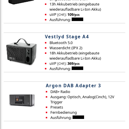
13h Akkubetrieb (eingebaute
wiederaufladbare Li-Ion Akku)
uVP
:
109
[CHF]
/pcs
Ausführung:
Vestlyd Stage A4
Bluetooth 5.0
Wasserdicht (IPX 2)
18h Akkubetrieb (eingebaute
wiederaufladbare Li-Ion Akku)
uVP
:
369
[CHF]
/pcs
Ausführung:
Argon DAB Adapter 3
DAB+ Radio
Ausgang: Optisch, Analog(Cinch), 12V
Trigger
Presets
Fernbedienung
Ausführung: