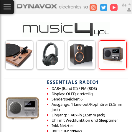
de
fr
ESSENTIALS RADIO1
DAB+ (Band III) / FM (RDS)
Display: OLED, dreizeilig
Senderspeicher: 6
Ausgänge: 1 Line-out/Kopfhörer (3.5mm
Jack)
Eingang: 1 Aux-in (3.5mm Jack)
Uhr mit Weckfunktion und Sleeptimer
Inkl. Netzteil
uVP
:
199
[CHF]
/pcs