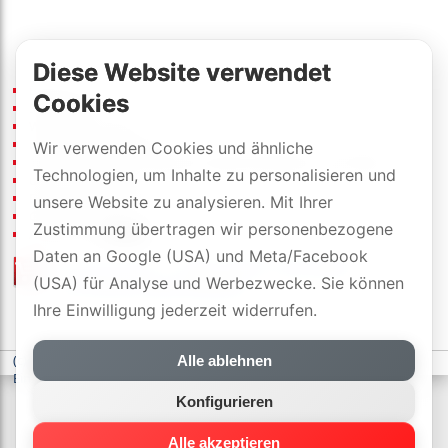
Diese Website verwendet
Bluetooth 5.0
Cookies
Stoffbezug
Wasserdicht (IPX 7)
Eingebautes Mikrofon
Wir verwenden Cookies und ähnliche
13h Akkubetrieb (eingebaute wiederaufladbare Li-Ion Akku)
Technologien, um Inhalte zu personalisieren und
uVP
:
109
[CHF]
/pcs
Dimensionen (B×H×T): 20.6×7.1×6.7 cm
unsere Website zu analysieren. Mit Ihrer
Gewicht: 0.65 kg
Zustimmung übertragen wir personenbezogene
Ausführung:
Daten an Google (USA) und Meta/Facebook
Preisliste
/
offizielle Händler
(USA) für Analyse und Werbezwecke. Sie können
mit DYNAVOX-SWISS-GARANTIE
Ihre Einwilligung jederzeit widerrufen.
(c) DYNAVOX electronics AG
-
Datenschutzerklärung
-
Cookie-
Alle ablehnen
Einstellungen
Konfigurieren
Alle akzeptieren