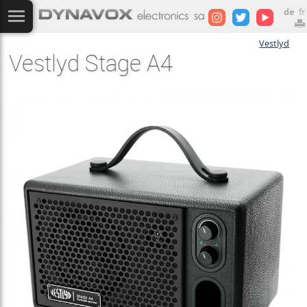
de
fr
Vestlyd
Vestlyd Stage A4