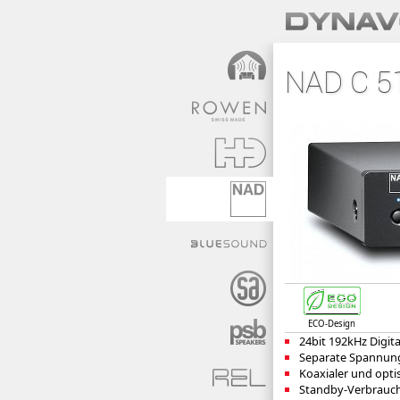
NAD C 51
ECO-Design
24bit 192kHz Digit
Separate Spannungs
Koaxialer und opti
Standby-Verbrauch