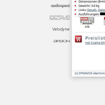
Dimensionen (B×H×
Gewicht: 3.6 kg
Links:
Details
,
Date
Ausführungen:
4/08
Preislis
mit 3 Jahre 
(c) DYNAVOX electron