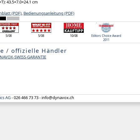
T): 43.5×7.0×24.1 cm
nblatt (PDF)
,
Bedienungsanleitung (PDF)
5/08
5/08
10/08
Editors Choice Award
2011
te
/
offizielle Händler
DYNAVOX-SWISS-GARANTIE
ics AG
- 026 466 73 73 - info‍@‍dynavox.ch