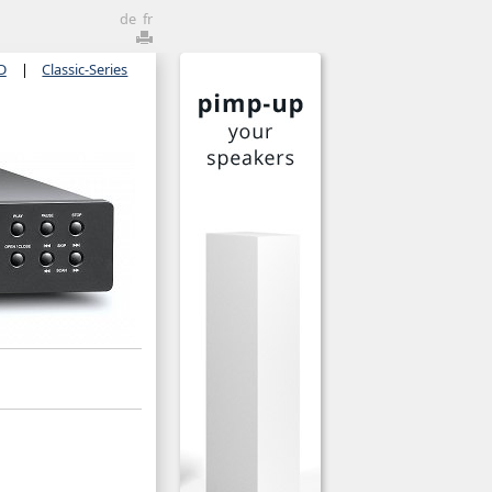
de
fr
D
|
Classic-Series