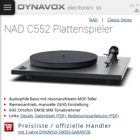
de
fr
NAD
|
Classic-Series
NAD C552 Plattenspieler
Audiophile Basis mit resonanzfreiem MDF-Teller
Riemenantrieb, manuelle 33/45 Einstellung
Inkl. Ortofon OM5E MM Tonabnehmer
Links:
Details
,
Datenblatt (PDF)
,
Bedienungsanleitung (PDF)
Preisliste
/
offizielle Händler
mit 3 Jahre DYNAVOX-SWISS-GARANTIE