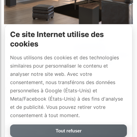
Ce site Internet utilise des
haut-parleurs
électroniques
cookies
SwissHD
préamplificateurs
Concert
amplificateurs de puissance
Nous utilisons des cookies et des technologies
Symphony
Bi-, Tri-, Quad-Active
similaires pour personnaliser le contenu et
Absolute
analyser notre site web. Avec votre
Refyn
consentement, nous transférons des données
cables
personnelles à Google (États-Unis) et
câbles audio
Meta/Facebook (États-Unis) à des fins d'analyse
câbles hp
et de publicité. Vous pouvez retirer votre
câbles secteur
consentement à tout moment.
SUR ROWEN
WWW.ROWEN.CH
Tout refuser