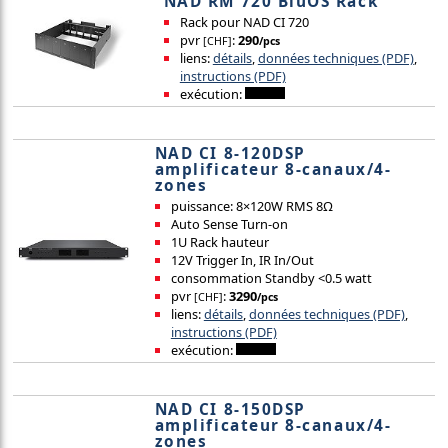
NAD RM 720 BluOS Rack
Rack pour NAD CI 720
pvr
:
290
[CHF]
/pcs
liens:
détails
,
données techniques (PDF)
,
instructions (PDF)
exécution:
NAD CI 8-120DSP
amplificateur 8-canaux/4-
zones
puissance: 8×120W RMS 8Ω
Auto Sense Turn-on
1U Rack hauteur
12V Trigger In, IR In/Out
consommation Standby <0.5 watt
pvr
:
3290
[CHF]
/pcs
liens:
détails
,
données techniques (PDF)
,
instructions (PDF)
exécution:
NAD CI 8-150DSP
amplificateur 8-canaux/4-
zones