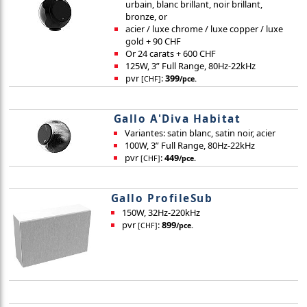
urbain, blanc brillant, noir brillant,
bronze, or
acier / luxe chrome / luxe copper / luxe
gold + 90 CHF
Or 24 carats + 600 CHF
125W, 3” Full Range, 80Hz-22kHz
pvr
:
399
[CHF]
/pce.
Gallo A'Diva Habitat
Variantes: satin blanc, satin noir, acier
100W, 3” Full Range, 80Hz-22kHz
pvr
:
449
[CHF]
/pce.
Gallo ProfileSub
150W, 32Hz-220kHz
pvr
:
899
[CHF]
/pce.