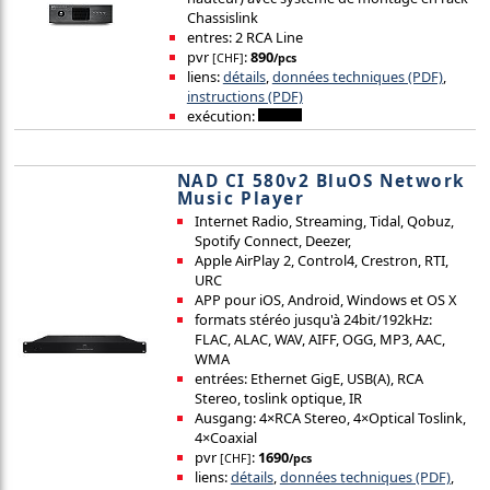
Chassislink
entres: 2 RCA Line
pvr
:
890
[CHF]
/pcs
liens:
détails
,
données techniques (PDF)
,
instructions (PDF)
exécution:
NAD CI 580v2 BluOS Network
Music Player
Internet Radio, Streaming, Tidal, Qobuz,
Spotify Connect, Deezer,
Apple AirPlay 2, Control4, Crestron, RTI,
URC
APP pour iOS, Android, Windows et OS X
formats stéréo jusqu'à 24bit/192kHz:
FLAC, ALAC, WAV, AIFF, OGG, MP3, AAC,
WMA
entrées: Ethernet GigE, USB(A), RCA
Stereo, toslink optique, IR
Ausgang: 4×RCA Stereo, 4×Optical Toslink,
4×Coaxial
pvr
:
1690
[CHF]
/pcs
liens:
détails
,
données techniques (PDF)
,