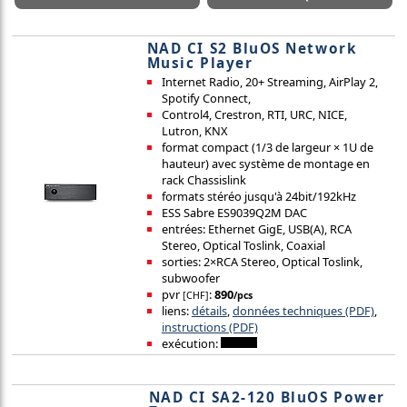
NAD CI S2 BluOS Network
Music Player
Internet Radio, 20+ Streaming, AirPlay 2,
Spotify Connect,
Control4, Crestron, RTI, URC, NICE,
Lutron, KNX
format compact (1/3 de largeur × 1U de
hauteur) avec système de montage en
rack Chassislink
formats stéréo jusqu'à 24bit/192kHz
ESS Sabre ES9039Q2M DAC
entrées: Ethernet GigE, USB(A), RCA
Stereo, Optical Toslink, Coaxial
sorties: 2×RCA Stereo, Optical Toslink,
subwoofer
pvr
:
890
[CHF]
/pcs
liens:
détails
,
données techniques (PDF)
,
instructions (PDF)
exécution:
NAD CI SA2-120 BluOS Power