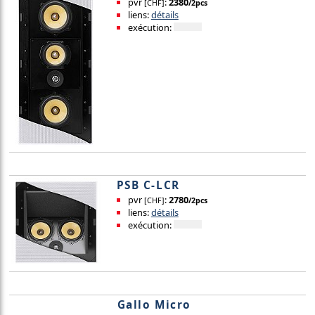
pvr
:
2380
[CHF]
/2pcs
liens:
détails
exécution:
PSB C-LCR
pvr
:
2780
[CHF]
/2pcs
liens:
détails
exécution:
Gallo Micro