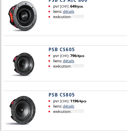
PSB CS AIC 860
pvr
:
649
[CHF]
/pce.
liens:
détails
exécution:
PSB CS605
pvr
:
796
[CHF]
/4pcs
liens:
détails
exécution:
PSB CS805
pvr
:
1196
[CHF]
/4pcs
liens:
détails
exécution: