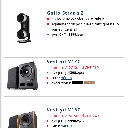
Gallo Strada 2
150W, 2×4” Woofer, 68Hz-20kHz
également disponible en tant que haut-
parleur central
pvr
:
1199
[CHF]
/pce.
Vestlyd V12C
option: V12C Stand CHF 219.-
pvr
:
1398
[CHF]
/2pcs
liens:
détails
exécutions:
Vestlyd V15C
option: V15C Stand CHF 249.-
pvr
:
1998
[CHF]
/2pcs
liens:
détails