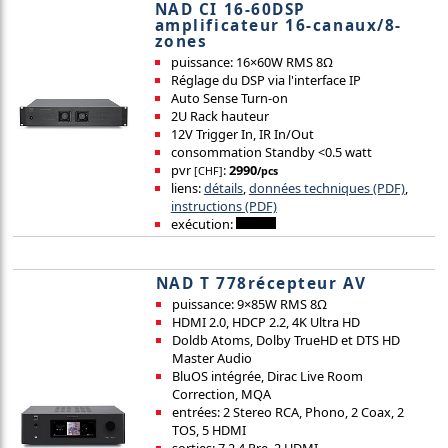
NAD CI 16-60DSP
amplificateur 16-canaux/8-
zones
puissance: 16×60W RMS 8Ω
Réglage du DSP via l'interface IP
Auto Sense Turn-on
2U Rack hauteur
12V Trigger In, IR In/Out
consommation Standby <0.5 watt
pvr
:
2990
[CHF]
/pcs
liens:
détails
,
données techniques (PDF)
,
instructions (PDF)
exécution:
NAD T 778récepteur AV
puissance: 9×85W RMS 8Ω
HDMI 2.0, HDCP 2.2, 4K Ultra HD
Doldb Atoms, Dolby TrueHD et DTS HD
Master Audio
BluOS intégrée, Dirac Live Room
Correction, MQA
entrées: 2 Stereo RCA, Phono, 2 Coax, 2
TOS, 5 HDMI
sorties: 7.2.4 Pre, 2 HDMI