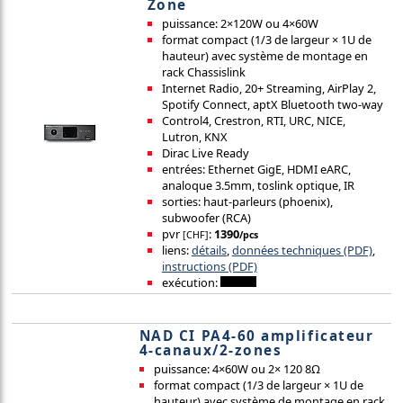
Zone
puissance: 2×120W ou 4×60W
format compact (1/3 de largeur × 1U de
hauteur) avec système de montage en
rack Chassislink
Internet Radio, 20+ Streaming, AirPlay 2,
Spotify Connect, aptX Bluetooth two-way
Control4, Crestron, RTI, URC, NICE,
Lutron, KNX
Dirac Live Ready
entrées: Ethernet GigE, HDMI eARC,
analoque 3.5mm, toslink optique, IR
sorties: haut-parleurs (phoenix),
subwoofer (RCA)
pvr
:
1390
[CHF]
/pcs
liens:
détails
,
données techniques (PDF)
,
instructions (PDF)
exécution:
NAD CI PA4-60 amplificateur
4-canaux/2-zones
puissance: 4×60W ou 2× 120 8Ω
format compact (1/3 de largeur × 1U de
hauteur) avec système de montage en rack