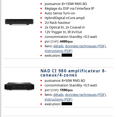
puissance: 8×150W RMS 8Ω
Réglage du DSP via l'interface IP
Auto Sense Turn-on
HybridDigital nCore ampli
2U Rack hauteur
2x Optical In, 2x Coaxial in
12V Trigger In, IR In/Out
consommation Standby <0.5 watt
pvr
:
4490
[CHF]
/pcs
liens:
détails
,
données techniques (PDF)
,
instructions (PDF)
exécution:
NAD CI 980 amplificateur 8-
canaux/4-zones
puissance: 8×50W RMS 8Ω
consommation Standby <0.5 watt
pvr
:
1590
[CHF]
/pcs
liens:
détails
,
données techniques (PDF)
,
instructions (PDF)
exécution: