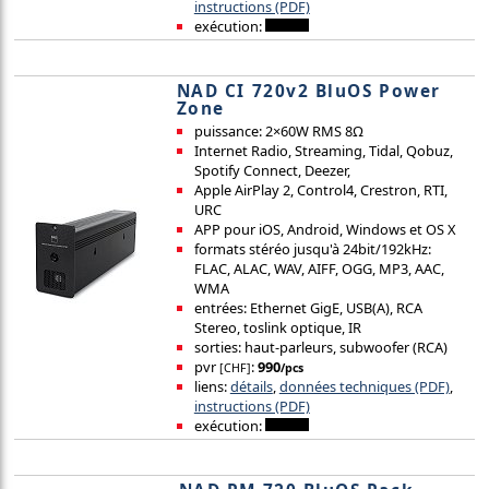
instructions (PDF)
exécution:
NAD CI 720v2 BluOS Power
Zone
puissance: 2×60W RMS 8Ω
Internet Radio, Streaming, Tidal, Qobuz,
Spotify Connect, Deezer,
Apple AirPlay 2, Control4, Crestron, RTI,
URC
APP pour iOS, Android, Windows et OS X
formats stéréo jusqu'à 24bit/192kHz:
FLAC, ALAC, WAV, AIFF, OGG, MP3, AAC,
WMA
entrées: Ethernet GigE, USB(A), RCA
Stereo, toslink optique, IR
sorties: haut-parleurs, subwoofer (RCA)
pvr
:
990
[CHF]
/pcs
liens:
détails
,
données techniques (PDF)
,
instructions (PDF)
exécution: