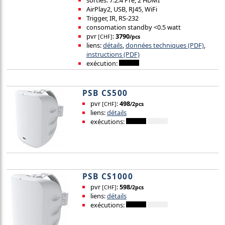
AirPlay2, USB, RJ45, WiFi
Trigger, IR, RS-232
consomation standby <0.5 watt
pvr
:
3790
[CHF]
/pcs
liens:
détails
,
données techniques (PDF)
,
instructions (PDF)
exécution:
PSB CS500
pvr
:
498
[CHF]
/2pcs
liens:
détails
exécutions:
PSB CS1000
pvr
:
598
[CHF]
/2pcs
liens:
détails
exécutions: