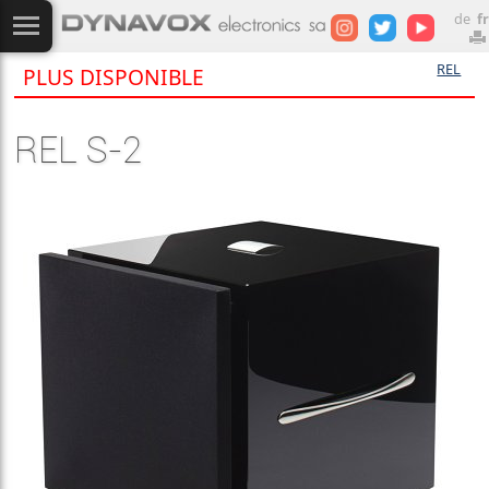
de
fr
REL
PLUS DISPONIBLE
REL S-2