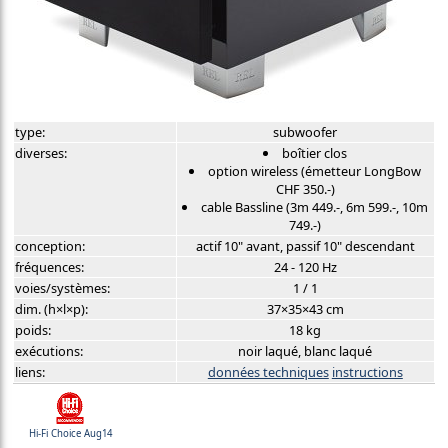
type:
subwoofer
diverses:
boîtier clos
option wireless (émetteur LongBow
CHF 350.-)
cable Bassline (3m 449.-, 6m 599.-, 10m
749.-)
conception:
actif 10" avant, passif 10" descendant
fréquences:
24 - 120 Hz
voies/systèmes:
1 / 1
dim. (h×l×p):
37×35×43 cm
poids:
18 kg
exécutions:
noir laqué, blanc laqué
liens:
données techniques
instructions
Hi-Fi Choice Aug14