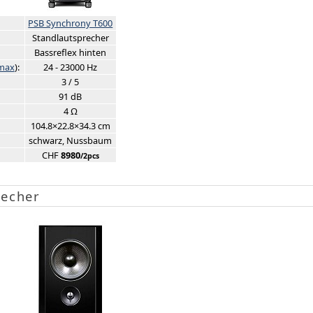
PSB Synchrony T600
Standlautsprecher
Bassreflex hinten
max
):
24 - 23000 Hz
3 / 5
91 dB
4 Ω
104.8×22.8×34.3 cm
schwarz, Nussbaum
CHF
8980
/2pcs
recher