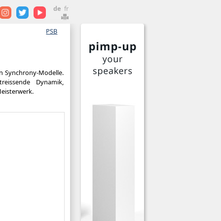
de
fr
PSB
en Synchrony-Modelle.
reissende Dynamik,
eisterwerk.