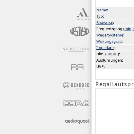
Name
:
Typ
:
Bauweise
:
Frequenzgang (
min
-
Wege
/
Systeme
:
Wirkungsgrad
:
Impedanz
:
Dim. (
H
×
B
×
T
):
Ausführungen:
UVP:
Regallautsp