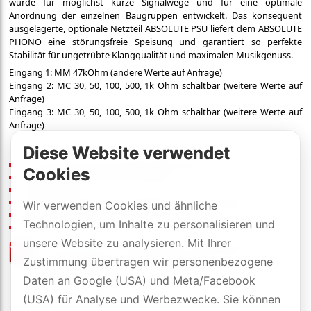
wurde für möglichst kurze Signalwege und für eine optimale
Anordnung der einzelnen Baugruppen entwickelt. Das konsequent
ausgelagerte, optionale Netzteil ABSOLUTE PSU liefert dem ABSOLUTE
PHONO eine störungsfreie Speisung und garantiert so perfekte
Stabilität für ungetrübte Klangqualität und maximalen Musikgenuss.
Eingang 1: MM 47kOhm (andere Werte auf Anfrage)
Eingang 2: MC 30, 50, 100, 500, 1k Ohm schaltbar (weitere Werte auf
Anfrage)
Eingang 3: MC 30, 50, 100, 500, 1k Ohm schaltbar (weitere Werte auf
Anfrage)
Diese Website verwendet
Rein diskrete Schaltung Single Ended Class-A
Cookies
2 separat adaptierbare MC Eingänge
1 MM Eingang
Externes
Netzteil
nötig, kaskadierbar mit
Absolute PRE
Wir verwenden Cookies und ähnliche
Dimensionen (B×H×T): 21.5×6.8×29.0 cm
Technologien, um Inhalte zu personalisieren und
Ausführung:
unsere Website zu analysieren. Mit Ihrer
Preisliste
/
offizielle Händler
Zustimmung übertragen wir personenbezogene
mit 5 Jahre DYNAVOX-SWISS-GARANTIE
Daten an Google (USA) und Meta/Facebook
(USA) für Analyse und Werbezwecke. Sie können