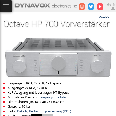
de
fr
octave
Octave HP 700 Vorverstärker
Eingänge: 3 RCA, 2x XLR, 1x Bypass
Ausgänge: 2x RCA, 1x XLR
XLR-Ausgang mit Übertrager, HT-Bypass
Modulares Konzept:
Eingangsmodule
Dimensionen (B×H×T): 46.2×13×48 cm
Gewicht: 10 kg
Links:
Details
,
Bedienungsanleitung (PDF)
Ausführungen: