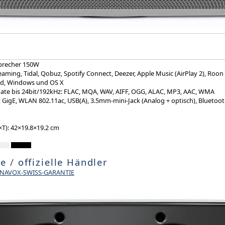
sprecher 150W
eaming, Tidal, Qobuz, Spotify Connect, Deezer, Apple Music (AirPlay 2), Roo
oid, Windows und OS X
ate bis 24bit/192kHz: FLAC, MQA, WAV, AIFF, OGG, ALAC, MP3, AAC, WMA
 GigE, WLAN 802.11ac, USB(A), 3.5mm-mini-Jack (Analog + optisch), Bluetoot
T): 42×19.8×19.2 cm
te
/
offizielle Händler
DYNAVOX-SWISS-GARANTIE