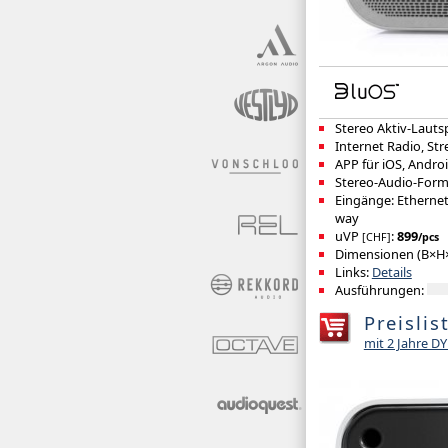
Stereo Aktiv-Laut
Internet Radio, Str
APP für iOS, Andr
Stereo-Audio-Form
Eingänge: Ethernet
way
uVP
:
899
[CHF]
/pcs
Dimensionen (B×H×
Links:
Details
Ausführungen:
Preislis
mit 2 Jahre 