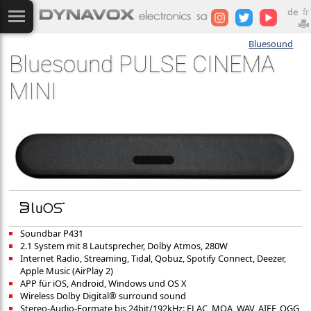
de
fr
Bluesound
Bluesound PULSE CINEMA
MINI
Soundbar P431
2.1 System mit 8 Lautsprecher, Dolby Atmos, 280W
Internet Radio, Streaming, Tidal, Qobuz, Spotify Connect, Deezer,
Apple Music (AirPlay 2)
APP für iOS, Android, Windows und OS X
Wireless Dolby Digital® surround sound
Stereo-Audio-Formate bis 24bit/192kHz: FLAC, MQA, WAV, AIFF, OGG,