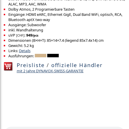
ALAC, MP3, AAC, WMA
Dolby Atmos, 2 Programierbare Tasten
Eingänge: HDMI eARC, Ethernet GigE, Dual Band WiFi, optisch, RCA,
Bluetooth aptX two-way
Ausgänge: Subwoofer
inkl. Wandhalterung
uVP
:
949
[CHF]
/pcs
Dimensionen (B×H×T): 85×14×7.4 (liegend 85x7.4x14) cm
Gewicht: 5.2 kg
Links:
Details
Ausführungen:
Preisliste
/
offizielle Händler
mit 2 Jahre DYNAVOX-SWISS-GARANTIE