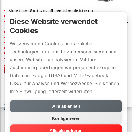
More than 18 octaves differential-mode filtering
Ground-Noise Dissipation: 1 outlet
Diese Website verwendet
Outlets: 1 x 4K/8K Video Optimized Linear Filter, 2 x High-Current, 3 x
Linear Filter
Cookies
2X high-speed USB ports (3.4A)
uVP
:
299
[CHF]
/pcs
Dimensionen (B×H×T): 39×15×8 cm
Wir verwenden Cookies und ähnliche
Gewicht: 2.2 kg
Technologien, um Inhalte zu personalisieren und
Links:
Details
Ausführung:
unsere Website zu analysieren. Mit Ihrer
Preisliste
/
offizielle Händler
Zustimmung übertragen wir personenbezogene
mit DYNAVOX-SWISS-GARANTIE
Daten an Google (USA) und Meta/Facebook
(USA) für Analyse und Werbezwecke. Sie können
Ihre Einwilligung jederzeit widerrufen.
(c) DYNAVOX electronics AG
-
Datenschutzerklärung
-
Cookie-
Alle ablehnen
Einstellungen
Konfigurieren
Alle akzeptieren