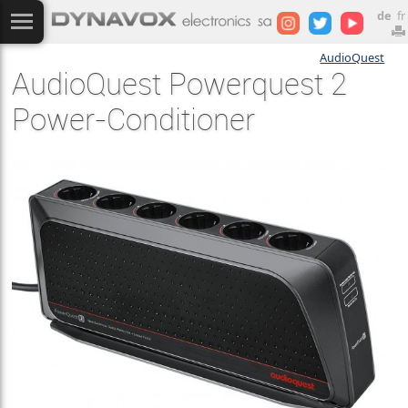
de
fr
AudioQuest
AudioQuest Powerquest 2
Power-Conditioner