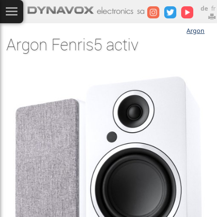
de
fr
Argon
Argon Fenris5 activ