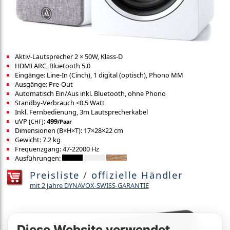
Aktiv-Lautsprecher 2 × 50W, Klass-D
HDMI ARC, Bluetooth 5.0
Eingänge: Line-In (Cinch), 1 digital (optisch), Phono MM
Ausgänge: Pre-Out
Automatisch Ein/Aus inkl. Bluetooth, ohne Phono
Standby-Verbrauch <0.5 Watt
Inkl. Fernbedienung, 3m Lautsprecherkabel
uVP
:
499
[CHF]
/Paar
Dimensionen (B×H×T): 17×28×22 cm
Gewicht: 7.2 kg
Frequenzgang: 47-22000 Hz
Ausführungen:
Preisliste
/
offizielle Händler
mit 2 Jahre DYNAVOX-SWISS-GARANTIE
Diese Website verwendet